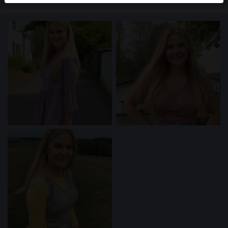
användare finns också på webbplatsen. För att skilja
mellan dessa användare, besök
FAQ
.
Du intygar att följande fakta är korrekta:
Jag godkänner att denna webbplats får använda
cookies och liknande tekniker för analys- och
reklamändamål.
Jag är minst 18 år gammal och har nått
åldersgränsen för samtycke i min hemvist.
Jag kommer inte att distribuera något material från
xn--ktadamer-9za.com.
Jag kommer inte att tillåta minderåriga att få tillgång
till xn--ktadamer-9za.com eller något material som
finns i det.
Allt material jag ser eller laddar ner från xn--
ktadamer-9za.com är för min personliga
användning och jag kommer inte att visa det för en
minderårig.