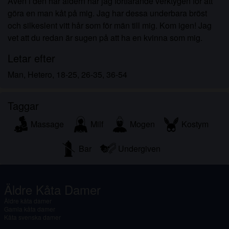
Även i den här åldern har jag fortfarande verktygen för att
göra en man kåt på mig. Jag har dessa underbara bröst
och silkeslent vitt hår som för män till mig. Kom igen! Jag
vet att du redan är sugen på att ha en kvinna som mig.
Letar efter
Man, Hetero, 18-25, 26-35, 36-54
Taggar
Massage
Milf
Mogen
Kostym
Bar
Undergiven
Äldre Kåta Damer
Äldre kåta damer
Gamla kåta damer
Kåta svenska damer