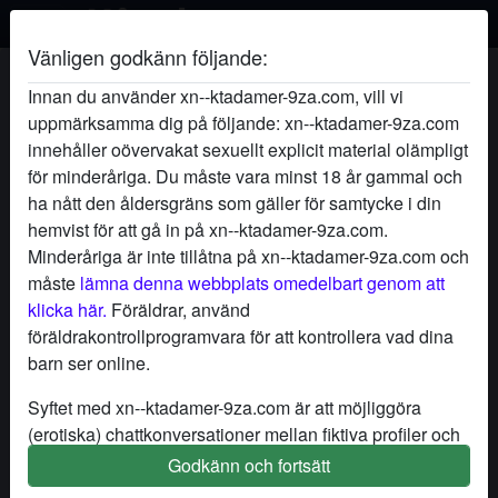
Vänligen godkänn följande:
Mogenmenfarlig's profil
Innan du använder xn--ktadamer-9za.com, vill vi
uppmärksamma dig på följande: xn--ktadamer-9za.com
innehåller oövervakat sexuellt explicit material olämpligt
för minderåriga. Du måste vara minst 18 år gammal och
ha nått den åldersgräns som gäller för samtycke i din
hemvist för att gå in på xn--ktadamer-9za.com.
Minderåriga är inte tillåtna på xn--ktadamer-9za.com och
måste
lämna denna webbplats omedelbart genom att
klicka här.
Föräldrar, använd
föräldrakontrollprogramvara för att kontrollera vad dina
barn ser online.
Syftet med xn--ktadamer-9za.com är att möjliggöra
(erotiska) chattkonversationer mellan fiktiva profiler och
användare och innehåller därför fiktiva profiler. Fysiska
Godkänn och fortsätt
star
chat
Lägg till
Chatta nu
möten är inte möjliga med dessa fiktiva profiler. Riktiga