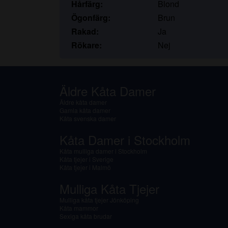
Hårfärg:
Blond
Ögonfärg:
Brun
Rakad:
Ja
Rökare:
Nej
Äldre Kåta Damer
Äldre kåta damer
Gamla kåta damer
Kåta svenska damer
Kåta Damer i Stockholm
Kåta mulliga damer i Stockholm
Kåta tjejer i Sverige
Kåta tjejer i Malmö
Mulliga Kåta Tjejer
Mulliga kåta tjejer Jönköping
Kåta mammor
Sexiga kåta brudar