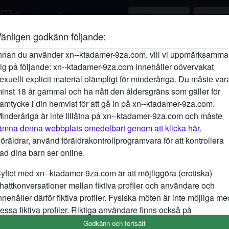
favorite_border
Registrera dig
änligen godkänn följande:
Beskrivning
person_pin
nnan du använder xn--ktadamer-9za.com, vill vi uppmärksamma
ig på följande: xn--ktadamer-9za.com innehåller oövervakat
Allt jag tänker på just nu är sex. Någontin
exuellt explicit material olämpligt för minderåriga. Du måste var
också en bra kyssare kan jag redan nu ta
inst 18 år gammal och ha nått den åldersgräns som gäller för
Förutom att kyssas är min mun även bra p
amtycke i din hemvist för att gå in på xn--ktadamer-9za.com.
Letar efter
inderåriga är inte tillåtna på xn--ktadamer-9za.com och måste
ämna denna webbplats omedelbart genom att klicka här.
Man, Hetero, 18-25, 26-35, 36-54
öräldrar, använd föräldrakontrollprogramvara för att kontrollera
ad dina barn ser online.
Taggar
yftet med xn--ktadamer-9za.com är att möjliggöra (erotiska)
Oral
Milf
Mogen
hattkonversationer mellan fiktiva profiler och användare och
nnehåller därför fiktiva profiler. Fysiska möten är inte möjliga me
Smisk
essa fiktiva profiler. Riktiga användare finns också på
ebbplatsen. För att skilja mellan dessa användare, besök
FAQ
.
Godkänn och fortsätt