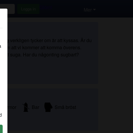
Glömt
Logga in
Mer
g jag verkligen tycker om är att kyssas. Är du
a
la om att vi kommer att komma överens.
å att suga. Har du någonting sugbart?
Mormor
Bar
Små bröst
d