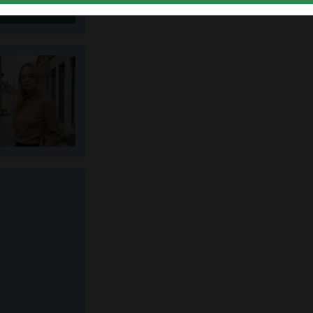
atta nu
u intygar att följande fakta är korrekta:
Jag godkänner att denna webbplats får använda cookies oc
liknande tekniker för analys- och reklamändamål.
Jag är minst 18 år gammal och har nått åldersgränsen för
samtycke i min hemvist.
Jag kommer inte att distribuera något material från xn--
ktadamer-9za.com.
Jag kommer inte att tillåta minderåriga att få tillgång till xn--
ktadamer-9za.com eller något material som finns i det.
Allt material jag ser eller laddar ner från xn--ktadamer-
9za.com är för min personliga användning och jag kommer
inte att visa det för en minderårig.
Jag kontaktades inte av leverantörerna av detta material, oc
jag väljer frivilligt att se eller ladda ner det.
Jag erkänner att xn--ktadamer-9za.com inkluderar
fantasiprofiler skapade och driftade av webbplatsen som ka
kommunicera med mig i marknadsförings- och andra syften.