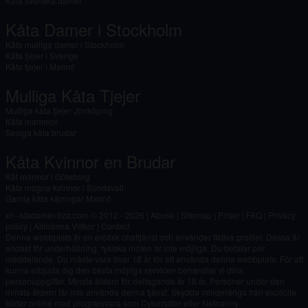
Kåta svenska damer
Kåta Damer i Stockholm
Kåta mulliga damer i Stockholm
Kåta tjejer i Sverige
Kåta tjejer i Malmö
Mulliga Kåta Tjejer
Mulliga kåta tjejer Jönköping
Kåta mammor
Sexiga kåta brudar
Kåta Kvinnor en Brudar
Kåt mormor i Göteborg
Kåta mogna kvinnor i Sundsvall
Gamla kåta kärringar Malmö
xn--ktadamer-9za.com © 2012 - 2026
|
Abuse
|
Sitemap
|
Priser
|
FAQ
|
Privacy
policy
|
Allmänna Villkor
|
Contact
Denna webbplats är en erotisk chattjänst och använder fiktiva profiler. Dessa är
endast för underhållning, fysiska möten är inte möjliga. Du betalar per
meddelande. Du måste vara över 18 år för att använda denna webbplats. För att
kunna erbjuda dig den bästa möjliga servicen behandlar vi dina
personuppgifter. Minsta åldern för deltagande är 18 år. Personer under den
minsta åldern får inte använda denna tjänst. Skydda minderåriga från explicita
bilder online med programvara som Cybersitter eller Netnanny.