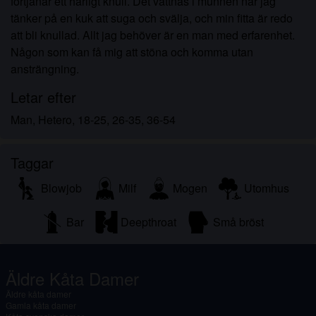
förtjänar ett härligt knull. Det vattnas i munnen när jag
tänker på en kuk att suga och svälja, och min fitta är redo
att bli knullad. Allt jag behöver är en man med erfarenhet.
Någon som kan få mig att stöna och komma utan
ansträngning.
Letar efter
Man, Hetero, 18-25, 26-35, 36-54
Taggar
Blowjob
Milf
Mogen
Utomhus
Bar
Deepthroat
Små bröst
Äldre Kåta Damer
Äldre kåta damer
Gamla kåta damer