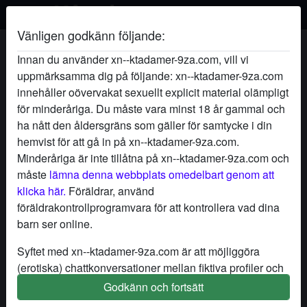
Vänligen godkänn följande:
KärleksGlöd's profil
Innan du använder xn--ktadamer-9za.com, vill vi
uppmärksamma dig på följande: xn--ktadamer-9za.com
innehåller oövervakat sexuellt explicit material olämpligt
för minderåriga. Du måste vara minst 18 år gammal och
ha nått den åldersgräns som gäller för samtycke i din
hemvist för att gå in på xn--ktadamer-9za.com.
Minderåriga är inte tillåtna på xn--ktadamer-9za.com och
måste
lämna denna webbplats omedelbart genom att
klicka här.
Föräldrar, använd
föräldrakontrollprogramvara för att kontrollera vad dina
barn ser online.
Syftet med xn--ktadamer-9za.com är att möjliggöra
(erotiska) chattkonversationer mellan fiktiva profiler och
användare och innehåller därför fiktiva profiler. Fysiska
Godkänn och fortsätt
star
chat
Lägg till
Chatta nu
möten är inte möjliga med dessa fiktiva profiler. Riktiga