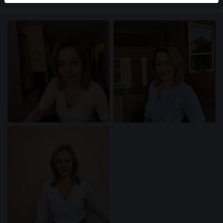
användare finns också på webbplatsen. För att skilja
mellan dessa användare, besök
FAQ
.
Du intygar att följande fakta är korrekta:
Jag godkänner att denna webbplats får använda
cookies och liknande tekniker för analys- och
reklamändamål.
Jag är minst 18 år gammal och har nått
åldersgränsen för samtycke i min hemvist.
Jag kommer inte att distribuera något material från
xn--ktadamer-9za.com.
Jag kommer inte att tillåta minderåriga att få tillgång
till xn--ktadamer-9za.com eller något material som
finns i det.
Allt material jag ser eller laddar ner från xn--
ktadamer-9za.com är för min personliga
användning och jag kommer inte att visa det för en
minderårig.