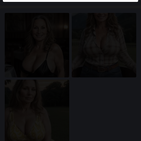
användare finns också på webbplatsen. För att skilja
mellan dessa användare, besök
FAQ
.
Du intygar att följande fakta är korrekta:
Jag godkänner att denna webbplats får använda
cookies och liknande tekniker för analys- och
reklamändamål.
Jag är minst 18 år gammal och har nått
åldersgränsen för samtycke i min hemvist.
Jag kommer inte att distribuera något material från
xn--ktadamer-9za.com.
Jag kommer inte att tillåta minderåriga att få tillgång
till xn--ktadamer-9za.com eller något material som
finns i det.
Allt material jag ser eller laddar ner från xn--
ktadamer-9za.com är för min personliga
användning och jag kommer inte att visa det för en
minderårig.