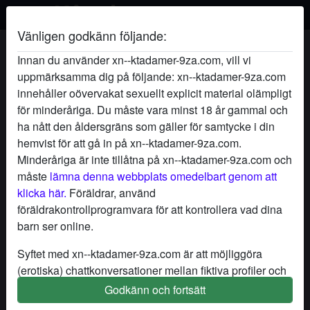
Vänligen godkänn följande:
KärleksFlamma's profil
Innan du använder xn--ktadamer-9za.com, vill vi
uppmärksamma dig på följande: xn--ktadamer-9za.com
innehåller oövervakat sexuellt explicit material olämpligt
för minderåriga. Du måste vara minst 18 år gammal och
ha nått den åldersgräns som gäller för samtycke i din
hemvist för att gå in på xn--ktadamer-9za.com.
Minderåriga är inte tillåtna på xn--ktadamer-9za.com och
måste
lämna denna webbplats omedelbart genom att
klicka här.
Föräldrar, använd
föräldrakontrollprogramvara för att kontrollera vad dina
barn ser online.
Syftet med xn--ktadamer-9za.com är att möjliggöra
(erotiska) chattkonversationer mellan fiktiva profiler och
användare och innehåller därför fiktiva profiler. Fysiska
Godkänn och fortsätt
star
chat
Lägg till
Chatta nu
möten är inte möjliga med dessa fiktiva profiler. Riktiga