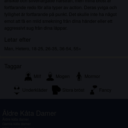
ansikte och silverfärgade hårstrån, men mina bröst är
fortfarande redo för alla typer av action. Deras yviga och
fyllighet är fortfarande på punkt. Det skulle inte ha något
emot att få en mild smekning från dina händer eller ett
aggressivt sug från dina läppar.
Letar efter
Man, Hetero, 18-25, 26-35, 36-54, 55+
Taggar
Milf
Mogen
Mormor
Underkläder
Stora bröst
Fancy
Äldre Kåta Damer
Äldre kåta damer
Gamla kåta damer