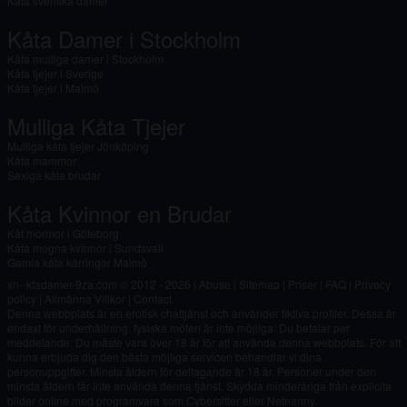
Kåta svenska damer
Kåta Damer i Stockholm
Kåta mulliga damer i Stockholm
Kåta tjejer i Sverige
Kåta tjejer i Malmö
Mulliga Kåta Tjejer
Mulliga kåta tjejer Jönköping
Kåta mammor
Sexiga kåta brudar
Kåta Kvinnor en Brudar
Kåt mormor i Göteborg
Kåta mogna kvinnor i Sundsvall
Gamla kåta kärringar Malmö
xn--ktadamer-9za.com © 2012 - 2026
|
Abuse
|
Sitemap
|
Priser
|
FAQ
|
Privacy
policy
|
Allmänna Villkor
|
Contact
Denna webbplats är en erotisk chattjänst och använder fiktiva profiler. Dessa är
endast för underhållning, fysiska möten är inte möjliga. Du betalar per
meddelande. Du måste vara över 18 år för att använda denna webbplats. För att
kunna erbjuda dig den bästa möjliga servicen behandlar vi dina
personuppgifter. Minsta åldern för deltagande är 18 år. Personer under den
minsta åldern får inte använda denna tjänst. Skydda minderåriga från explicita
bilder online med programvara som Cybersitter eller Netnanny.