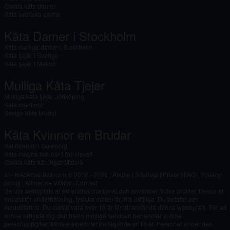
Gamla kåta damer
Kåta svenska damer
Kåta Damer i Stockholm
Kåta mulliga damer i Stockholm
Kåta tjejer i Sverige
Kåta tjejer i Malmö
Mulliga Kåta Tjejer
Mulliga kåta tjejer Jönköping
Kåta mammor
Sexiga kåta brudar
Kåta Kvinnor en Brudar
Kåt mormor i Göteborg
Kåta mogna kvinnor i Sundsvall
Gamla kåta kärringar Malmö
xn--ktadamer-9za.com © 2012 - 2026
|
Abuse
|
Sitemap
|
Priser
|
FAQ
|
Privacy
policy
|
Allmänna Villkor
|
Contact
Denna webbplats är en erotisk chattjänst och använder fiktiva profiler. Dessa är
endast för underhållning, fysiska möten är inte möjliga. Du betalar per
meddelande. Du måste vara över 18 år för att använda denna webbplats. För att
kunna erbjuda dig den bästa möjliga servicen behandlar vi dina
personuppgifter. Minsta åldern för deltagande är 18 år. Personer under den