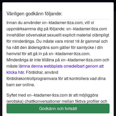
Vänligen godkänn följande:
LjuvligPrinsessan's profil
Innan du använder xn--ktadamer-9za.com, vill vi
uppmärksamma dig på följande: xn--ktadamer-9za.com
innehåller oövervakat sexuellt explicit material olämpligt
för minderåriga. Du måste vara minst 18 år gammal och
ha nått den åldersgräns som gäller för samtycke i din
hemvist för att gå in på xn--ktadamer-9za.com.
Minderåriga är inte tillåtna på xn--ktadamer-9za.com och
måste
lämna denna webbplats omedelbart genom att
klicka här.
Föräldrar, använd
föräldrakontrollprogramvara för att kontrollera vad dina
barn ser online.
Syftet med xn--ktadamer-9za.com är att möjliggöra
(erotiska) chattkonversationer mellan fiktiva profiler och
användare och innehåller därför fiktiva profiler. Fysiska
Godkänn och fortsätt
star
chat
Lägg till
Chatta nu
möten är inte möjliga med dessa fiktiva profiler. Riktiga