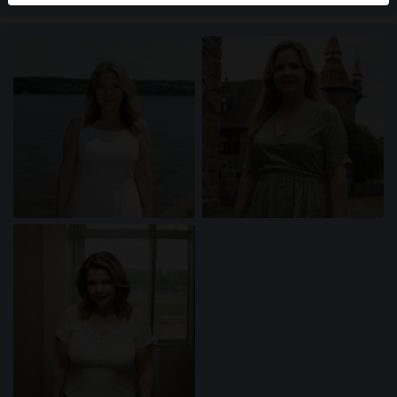
användare finns också på webbplatsen. För att skilja
mellan dessa användare, besök
FAQ
.
Du intygar att följande fakta är korrekta:
Jag godkänner att denna webbplats får använda
cookies och liknande tekniker för analys- och
reklamändamål.
Jag är minst 18 år gammal och har nått
åldersgränsen för samtycke i min hemvist.
Jag kommer inte att distribuera något material från
xn--ktadamer-9za.com.
Jag kommer inte att tillåta minderåriga att få tillgång
till xn--ktadamer-9za.com eller något material som
finns i det.
Allt material jag ser eller laddar ner från xn--
ktadamer-9za.com är för min personliga
användning och jag kommer inte att visa det för en
minderårig.