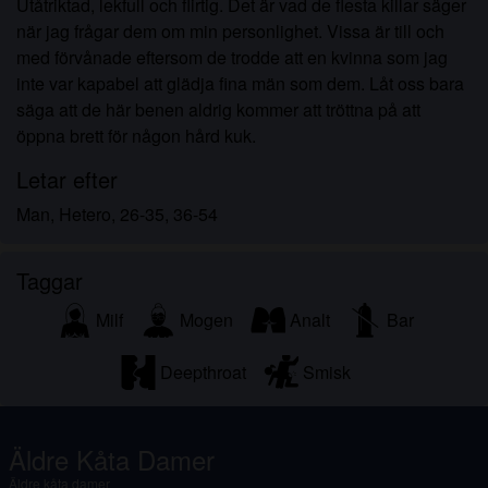
Utåtriktad, lekfull och flirtig. Det är vad de flesta killar säger
när jag frågar dem om min personlighet. Vissa är till och
med förvånade eftersom de trodde att en kvinna som jag
inte var kapabel att glädja fina män som dem. Låt oss bara
säga att de här benen aldrig kommer att tröttna på att
öppna brett för någon hård kuk.
Letar efter
Man, Hetero, 26-35, 36-54
Taggar
Milf
Mogen
Analt
Bar
Deepthroat
Smisk
Äldre Kåta Damer
Äldre kåta damer